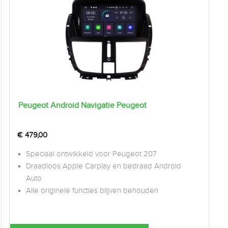
Peugeot Android Navigatie Peugeot
€
479,00
Speciaal ontwikkeld voor Peugeot 207
Draadloos Apple Carplay en bedraad Android
Auto
Alle originele functies blijven behouden