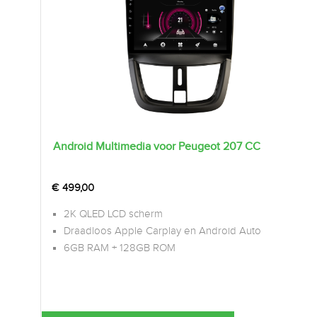
Android Multimedia voor Peugeot 207 CC
€
499,00
2K QLED LCD scherm
Draadloos Apple Carplay en Android Auto
6GB RAM + 128GB ROM