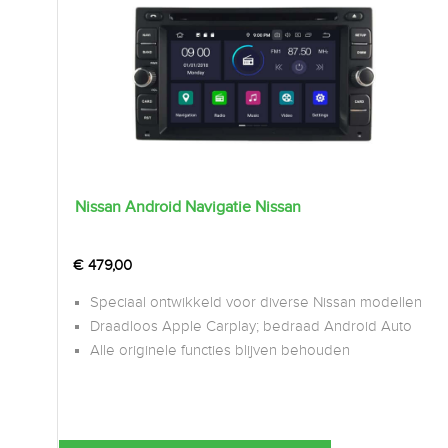
Nissan Android Navigatie Nissan
€
479,00
Speciaal ontwikkeld voor diverse Nissan modellen
Draadloos Apple Carplay; bedraad Android Auto
Alle originele functies blijven behouden