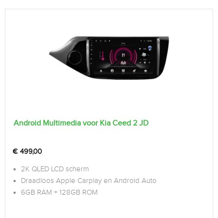
Android Multimedia voor Kia Ceed 2 JD
€
499,00
2K QLED LCD scherm
Draadloos Apple Carplay en Android Auto
6GB RAM + 128GB ROM