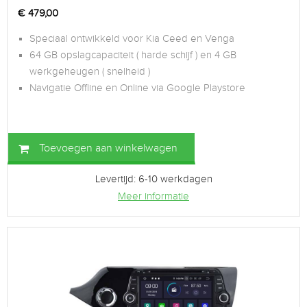
€
479,00
Speciaal ontwikkeld voor Kia Ceed en Venga
64 GB opslagcapaciteit ( harde schijf ) en 4 GB
werkgeheugen ( snelheid )
Navigatie Offline en Online via Google Playstore
Toevoegen aan winkelwagen
Levertijd: 6-10 werkdagen
Meer informatie