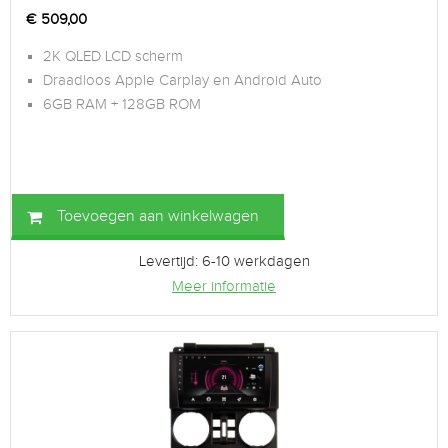
€
509,00
2K QLED LCD scherm
Draadloos Apple Carplay en Android Auto
6GB RAM + 128GB ROM
Toevoegen aan winkelwagen
Levertijd: 6-10 werkdagen
Meer informatie