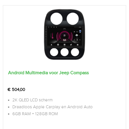
Android Multimedia voor Jeep Compass
€
504,00
2K QLED LCD scherm
Draadloos Apple Carplay en Android Auto
6GB RAM + 128GB ROM