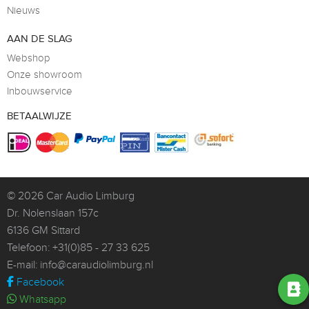
Nieuws
AAN DE SLAG
Webshop
Onze showroom
Inbouwservice
BETAALWIJZE
© 2026
Car Audio Limburg
Dr. Nolenslaan 157c
6136 GM Sittard
Telefoon:
+31(0)85 - 27 33 625
E-mail:
info@caraudiolimburg.nl
Facebook
Whatsapp