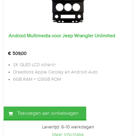
Android Multimedia voor Jeep Wrangler Unlimited
€
509,00
2K QLED LCD scherm
Draadloos Apple Carplay en Android Auto
6GB RAM + 128GB ROM
Toevoegen aan winkelwagen
Levertijd: 6-10 werkdagen
Meer informatie