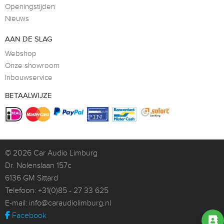
Openingstijden
Nieuws
AAN DE SLAG
Webshop
Onze showroom
Inbouwservice
BETAALWIJZE
© 2026
Car Audio Limburg
Dr. Nolenslaan 157c
6136 GM Sittard
Telefoon:
+31(0)85 - 27 33 625
E-mail:
info@caraudiolimburg.nl
Facebook