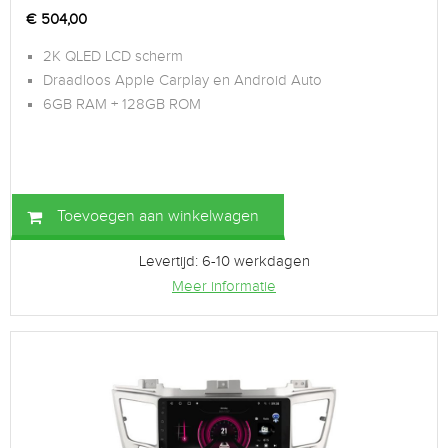
€
504,00
2K QLED LCD scherm
Draadloos Apple Carplay en Android Auto
6GB RAM + 128GB ROM
Toevoegen aan winkelwagen
Levertijd: 6-10 werkdagen
Meer informatie