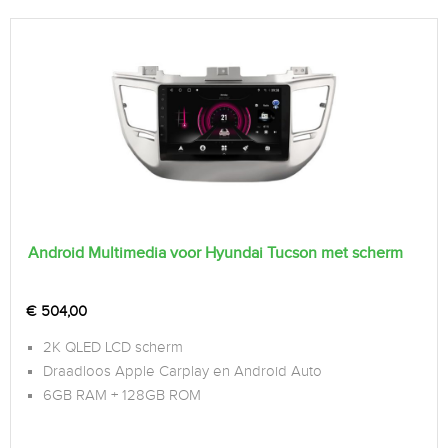
Android Multimedia voor Hyundai Tucson met scherm
€
504,00
2K QLED LCD scherm
Draadloos Apple Carplay en Android Auto
6GB RAM + 128GB ROM