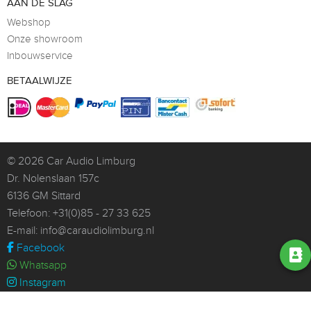
AAN DE SLAG
Webshop
Onze showroom
Inbouwservice
BETAALWIJZE
© 2026
Car Audio Limburg
Dr. Nolenslaan 157c
6136 GM Sittard
Telefoon:
+31(0)85 - 27 33 625
E-mail:
info@caraudiolimburg.nl
Facebook
Whatsapp
Instagram