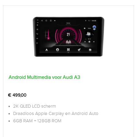
Android Multimedia voor Audi A3
€
499,00
2K QLED LCD scherm
Draadloos Apple Carplay en Android Auto
6GB RAM + 128GB ROM