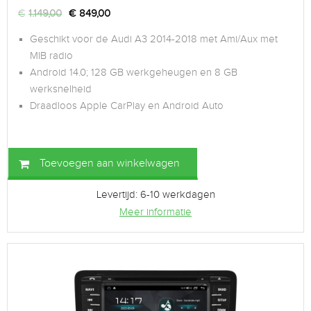
€
1.149,00
€
849,00
Geschikt voor de Audi A3 2014-2018 met Ami/Aux met
MIB radio
Android 14.0; 128 GB werkgeheugen en 8 GB
werksnelheid
Draadloos Apple CarPlay en Android Auto
Toevoegen aan winkelwagen
Levertijd: 6-10 werkdagen
Meer informatie